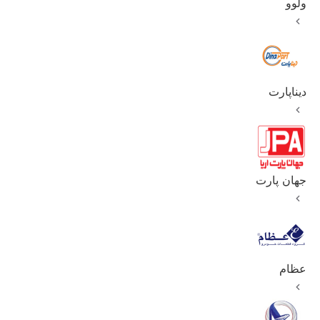
ولوو
دیناپارت
جهان پارت
عظام