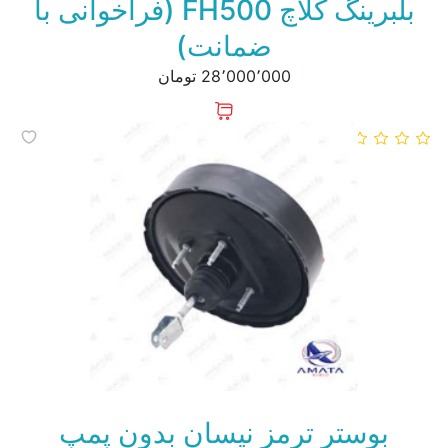
بلبرینگ کلاچ FH500 (فراخوانی با
ضمانت)
28٬000٬000 تومان
بوستر ترمز نیسان بدون پمپ