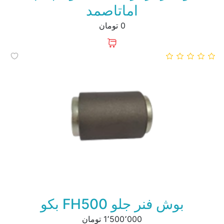
اماتاصمد
0 تومان
بوش فنر جلو FH500 بکو
1٬500٬000 تومان