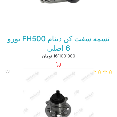
تسمه سفت کن دینام FH500 یورو
6 اصلی
16٬100٬000 تومان