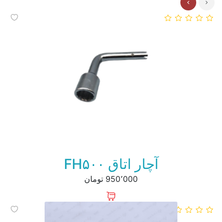
آچار اتاق FH۵۰۰
950٬000 تومان