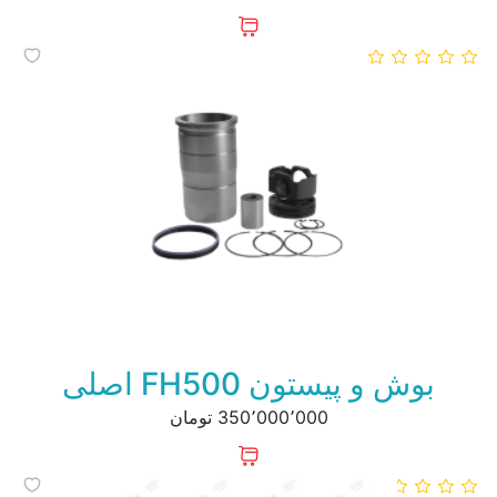
بوش و پیستون FH500 اصلی
350٬000٬000 تومان