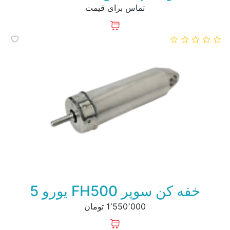
تماس برای قیمت
خفه کن سوپر FH500 یورو 5
1٬550٬000 تومان