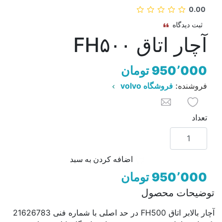
0.00
ثبت دیدگاه
آچار اتاق FH۵۰۰
950٬000 تومان
فروشنده:
فروشگاه volvo
به لیست علاقه مندی ها اضافه کنید
برای یک دوست ایمیل کنید
تعداد
اضافه کردن به سبد
950٬000 تومان
توضیحات محصول
آچار بالابر اتاق FH500 در حد اصلی با شماره فنی 21626783