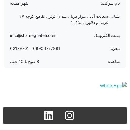
نام شرکت:
شهر قطعه
نشانی:
سعادت آباد ، بلوار دریا ، میدان کوثر ، تقاطع کوچه ۲۷
غربی و دلاوران پلاک ۱
پست الکترونیک:
info@shahreghateh.com
تلفن:
09904777991 _ 02179701
ساعت:
8 صبح تا 10 شب
linkedin
instagram