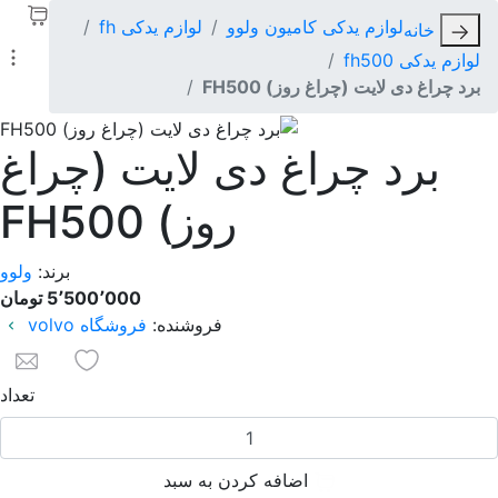
لوازم یدکی کامیون ولوو
لوازم یدکی fh
خانه
لوازم یدکی fh500
برد چراغ دی لایت (چراغ روز) FH500
برد چراغ دی لایت (چراغ
روز) FH500
برند:
ولوو
5٬500٬000 تومان
فروشنده:
فروشگاه volvo
به لیست علاقه
بر
تعداد
اضافه کردن به سبد