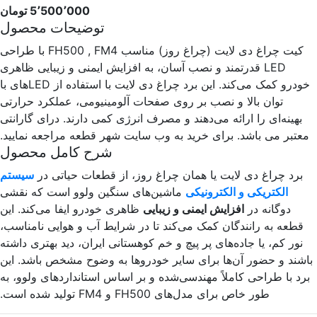
5٬500٬000 تومان
توضیحات محصول
کیت چراغ دی لایت (چراغ روز) مناسب FH500 , FM4 با طراحی
LED قدرتمند و نصب آسان، به افزایش ایمنی و زیبایی ظاهری
خودرو کمک می‌کند. این برد چراغ دی لایت با استفاده از LEDهای با
توان بالا و نصب بر روی صفحات آلومینیومی، عملکرد حرارتی
بهینه‌ای را ارائه می‌دهند و مصرف انرژی کمی دارند. درای گارانتی
معتبر می باشد. برای خرید به وب سایت شهر قطعه مراجعه نمایید.
شرح کامل محصول
برد چراغ دی لایت یا همان چراغ روز، از قطعات حیاتی در
سیستم
الکتریکی و الکترونیکی
ماشین‌های سنگین ولوو است که نقشی
دوگانه در
افزایش ایمنی و زیبایی
ظاهری خودرو ایفا می‌کند. این
قطعه به رانندگان کمک می‌کند تا در شرایط آب و هوایی نامناسب،
نور کم، یا جاده‌های پر پیچ و خم کوهستانی ایران، دید بهتری داشته
باشند و حضور آن‌ها برای سایر خودروها به وضوح مشخص باشد. این
برد با طراحی کاملاً مهندسی‌شده و بر اساس استانداردهای ولوو، به
طور خاص برای مدل‌های FH500 و FM4 تولید شده است.