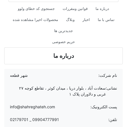
درباره ما
قوانین ومقررات
جستجوی کد خطای ولوو
تماس با ما
اخبار
وبلاگ
محصولات اخیرا مشاهده شده
جدیدترین ها
حریم خصوصی
درباره ما
نام شرکت:
شهر قطعه
نشانی:
سعادت آباد ، بلوار دریا ، میدان کوثر ، تقاطع کوچه ۲۷
غربی و دلاوران پلاک ۱
پست الکترونیک:
info@shahreghateh.com
تلفن:
09904777991 _ 02179701