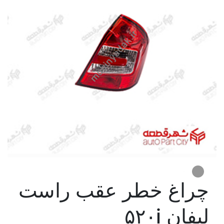
چراغ خطر عقب راست
لیفان ۵۲۰i