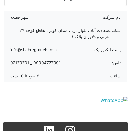
نام شرکت:
شهر قطعه
نشانی:
سعادت آباد ، بلوار دریا ، میدان کوثر ، تقاطع کوچه ۲۷
غربی و دلاوران پلاک ۱
پست الکترونیک:
info@shahreghateh.com
تلفن:
09904777991 _ 02179701
ساعت:
8 صبح تا 10 شب
linkedin
instagram