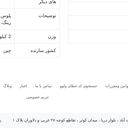
های دیگر
توضیحات
رینگ، 
وزن
2 کیلوگرم
کشور سازنده
چین
انین ومقررات
جستجوی کد خطای ولوو
تماس با ما
اخبار
وبلاگ
حریم خصوصی
د ، بلوار دریا ، میدان کوثر ، تقاطع کوچه ۲۷ غربی و دلاوران پلاک ۱
پ