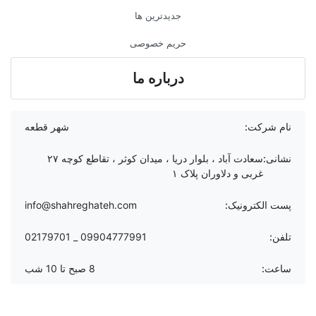
جدیدترین ها
حریم خصوصی
درباره ما
نام شرکت:
شهر قطعه
نشانی:
سعادت آباد ، بلوار دریا ، میدان کوثر ، تقاطع کوچه ۲۷
غربی و دلاوران پلاک ۱
پست الکترونیک:
info@shahreghateh.com
تلفن:
09904777991 _ 02179701
ساعت:
8 صبح تا 10 شب