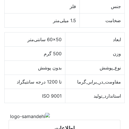
جنس
فلز
ضخامت
1.5 میلی‌متر
ابعاد
60x50 سانتی‌متر
وزن
500 گرم
نوع_پوشش
بدون پوشش
مقاومت_در_برابر_گرما
تا 1200 درجه سانتیگراد
استاندارد_تولید
ISO 9001
اطلاعات