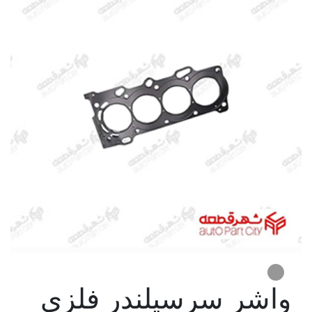
واشر سرسيلندر فلزي