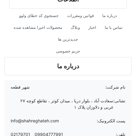
درباره ما
قوانین ومقررات
جستجوی کد خطای ولوو
تماس با ما
اخبار
وبلاگ
محصولات اخیرا مشاهده شده
جدیدترین ها
حریم خصوصی
درباره ما
نام شرکت:
شهر قطعه
نشانی:
سعادت آباد ، بلوار دریا ، میدان کوثر ، تقاطع کوچه ۲۷
غربی و دلاوران پلاک ۱
پست الکترونیک:
info@shahreghateh.com
تلفن:
09904777991 _ 02179701