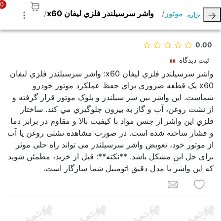
0
موتور
واشر سرسيلندر فلزي ليفان x60
خانه
0.00
ثبت دیدگاه
واشر سرسيلندر فلزي ليفان x60: واشر سرسيلندر فلزي ليفان
x60 يک قطعه ضروري براي حفظ عملکرد موتور خودرو
شماست. اين واشر بين سر سيلندر و بلوک موتور قرار گرفته و
از نشت روغن، آب و گاز به بيرون جلوگيري مي کند. ساختار
فلزي اين واشر از جنس مواد با کيفيت بالا و مقاوم در برابر دما
و فشار ساخته شده است. در صورت مشاهده نشتی روغن يا آب
از موتور خود، تعویض واشر سرسيلندر می تواند راه حلی موثر
برای حل این مشکل باشد. **نکته**: قبل از خرید، مطمئن شوید
که این واشر با مدل دقیق اتومبیل شما سازگار است.
به لیست علاقه مندی ها اضافه کنید
برای یک دوست ایمیل کنید