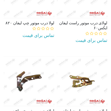
لولای درب موتور راست لیفان
لولا درب موتور چپ ليفان ۸۲۰
ایکس۶۰
تماس برای قیمت
تماس برای قیمت
AddToCart
AddToCart
لولا درب موتور راست ليفان
لولای درب موتور چپ اچ سی