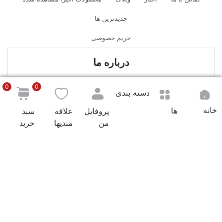
جدیدترین ها
حریم خصوصی
درباره ما
0
0
دسته بندی
نام شرکت:
شهر قطعه
خانه
ها
پروفایل
علاقه
سبد
نشانی:
سعادت آباد ، بلوار دریا ، میدان کوثر ، تقاطع کوچه ۲۷
من
مندیها
خرید
غربی و دلاوران پلاک ۱
پست الکترونیک:
info@shahreghateh.com
تلفن:
09904777991 _ 02179701
ساعت:
8 صبح تا 10 شب