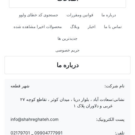
درباره ما
قوانین ومقررات
جستجوی کد خطای ولوو
تماس با ما
اخبار
وبلاگ
محصولات اخیرا مشاهده شده
جدیدترین ها
حریم خصوصی
درباره ما
نام شرکت:
شهر قطعه
نشانی:
سعادت آباد ، بلوار دریا ، میدان کوثر ، تقاطع کوچه ۲۷
غربی و دلاوران پلاک ۱
پست الکترونیک:
info@shahreghateh.com
تلفن:
09904777991 _ 02179701