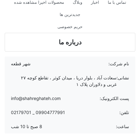
تماس با ما
اخبار
وبلاگ
محصولات اخیرا مشاهده شده
جدیدترین ها
حریم خصوصی
درباره ما
نام شرکت:
شهر قطعه
نشانی:
سعادت آباد ، بلوار دریا ، میدان کوثر ، تقاطع کوچه ۲۷
غربی و دلاوران پلاک ۱
پست الکترونیک:
info@shahreghateh.com
تلفن:
09904777991 _ 02179701
ساعت:
8 صبح تا 10 شب