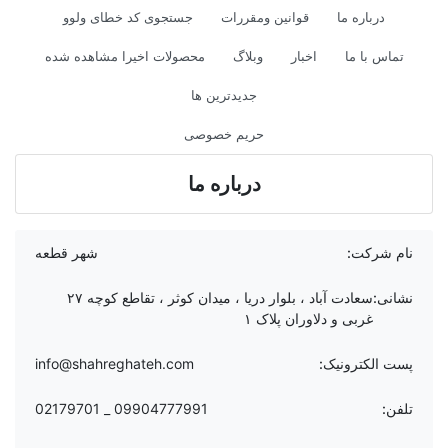
درباره ما
قوانین ومقررات
جستجوی کد خطای ولوو
تماس با ما
اخبار
وبلاگ
محصولات اخیرا مشاهده شده
جدیدترین ها
حریم خصوصی
درباره ما
نام شرکت:
شهر قطعه
نشانی:
سعادت آباد ، بلوار دریا ، میدان کوثر ، تقاطع کوچه ۲۷
غربی و دلاوران پلاک ۱
پست الکترونیک:
info@shahreghateh.com
تلفن:
09904777991 _ 02179701