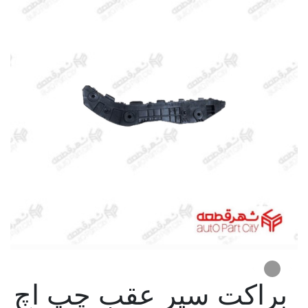
براکت سپر عقب چپ اچ