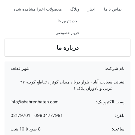
تماس با ما
اخبار
وبلاگ
محصولات اخیرا مشاهده شده
جدیدترین ها
حریم خصوصی
درباره ما
نام شرکت:
شهر قطعه
نشانی:
سعادت آباد ، بلوار دریا ، میدان کوثر ، تقاطع کوچه ۲۷
غربی و دلاوران پلاک ۱
پست الکترونیک:
info@shahreghateh.com
تلفن:
09904777991 _ 02179701
ساعت:
8 صبح تا 10 شب