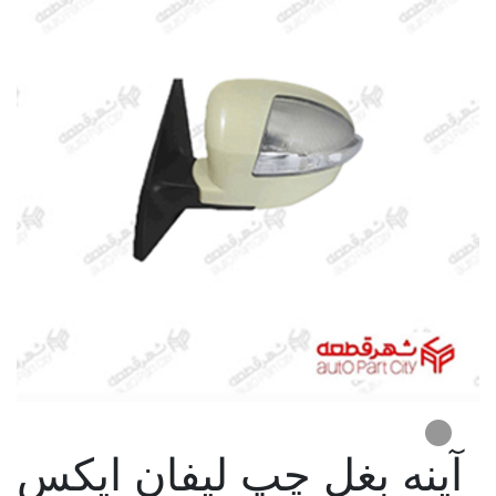
آینه بغل چپ لیفان ایکس