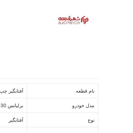
نام قطعه
آفتابگیر چپ
مدل خودرو
برلیانس H230
نوع
آفتابگیر