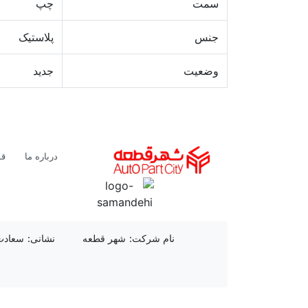
سمت
چپ
جنس
پلاستیک
وضعیت
جدید
لوگو
درباره ما
قو
نام شرکت:
شهر قطعه
نشانی:
سعادت آبا