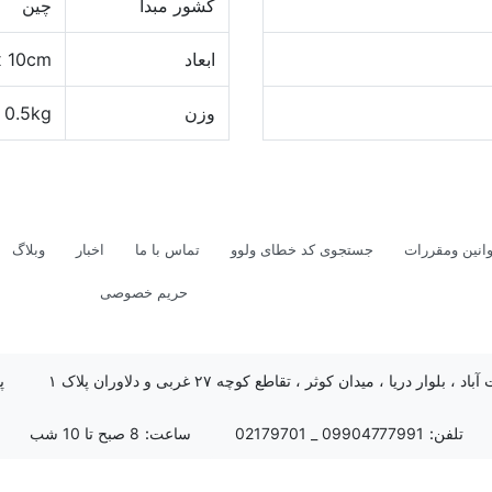
کشور مبدا
چین
ابعاد
x 10cm
وزن
0.5kg
انین ومقررات
جستجوی کد خطای ولوو
تماس با ما
اخبار
وبلاگ
حریم خصوصی
د ، بلوار دریا ، میدان کوثر ، تقاطع کوچه ۲۷ غربی و دلاوران پلاک ۱
پ
تلفن:
09904777991 _ 02179701
ساعت:
8 صبح تا 10 شب